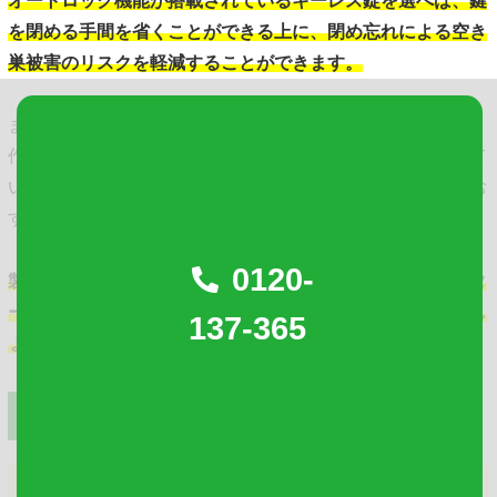
オートロック機能が搭載されているキーレス錠を選べば、鍵
を閉める手間を省くことができる上に、閉め忘れによる空き
巣被害のリスクを軽減することができます。
また、電子タイプなら『入退室記録の管理』や『遠隔操
作』、『鍵の登録・登録解除』などの便利機能が搭載されて
いる製品も多いので、オフィスなどの業務用の鍵としてもお
すすめです。
0120-
製品によって搭載されている機能は異なりますので、インタ
ーネットなどで調べる、依頼する鍵屋に相談するといいでし
137-365
ょう。
プライバシー対策を行いたいとき