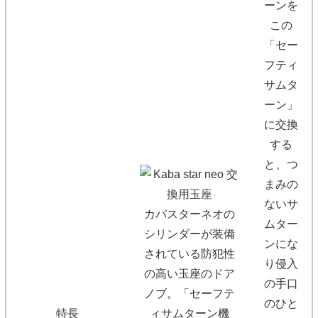
ーンを
この
「セー
フティ
サムタ
ーン」
に交換
する
と、つ
まみの
ないサ
カバスターネオの
ムター
シリンダーが装備
ンにな
されている防犯性
り侵入
の高い玉座のドア
の手口
ノブ。「セーフテ
のひと
特長
ィサムターン機