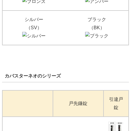
シルバー
ブラック
（SV）
（BK）
カバスターネオのシリーズ
引違戸
戸先鎌錠
錠