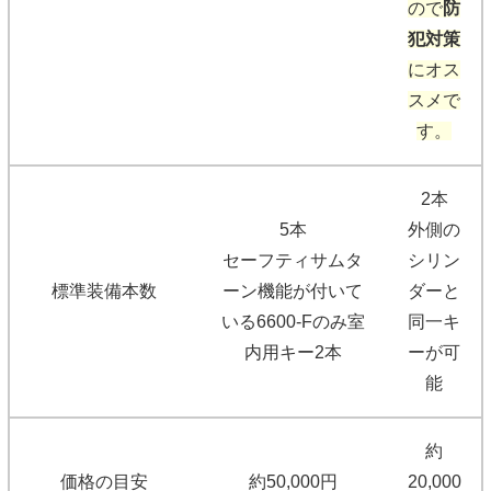
ので
防
犯対策
にオス
スメで
す。
2本
5本
外側の
セーフティサムタ
シリン
標準装備本数
ーン機能が付いて
ダーと
いる6600-Fのみ室
同一キ
内用キー2本
ーが可
能
約
価格の目安
約50,000円
20,000