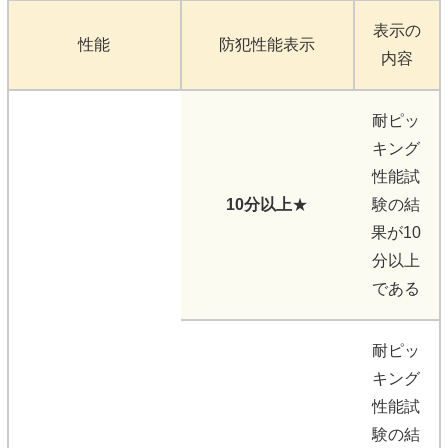
表示の
性能
防犯性能表示
内容
耐ピッ
キング
性能試
10分以上
★
験の結
果が10
分以上
である
耐ピッ
キング
性能試
験の結