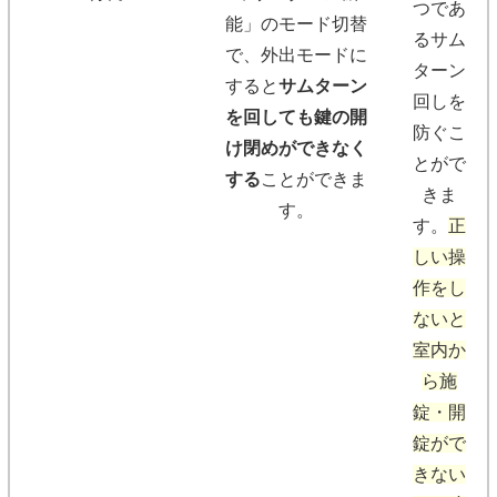
つであ
能」のモード切替
るサム
で、外出モードに
ターン
すると
サムターン
回しを
を回しても鍵の開
防ぐこ
け閉めができなく
とがで
する
ことができま
きま
す。
す。
正
しい操
作をし
ないと
室内か
ら施
錠・開
錠がで
きない