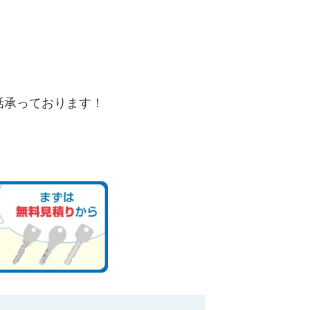
。
話承っております！