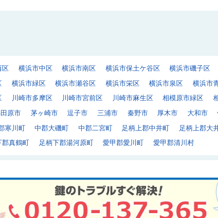
西区
横浜市中区
横浜市南区
横浜市保土ケ谷区
横浜市磯子区
区
横浜市緑区
横浜市瀬谷区
横浜市栄区
横浜市泉区
横浜市
区
川崎市多摩区
川崎市宮前区
川崎市麻生区
相模原市緑区
小田原市
茅ヶ崎市
逗子市
三浦市
秦野市
厚木市
大和市
郡寒川町
中郡大磯町
中郡二宮町
足柄上郡中井町
足柄上郡大
下郡真鶴町
足柄下郡湯河原町
愛甲郡愛川町
愛甲郡清川村