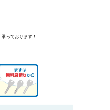
。
話承っております！