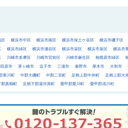
西区
横浜市中区
横浜市南区
横浜市保土ケ谷区
横浜市磯子区
区
横浜市緑区
横浜市瀬谷区
横浜市栄区
横浜市泉区
横浜市
区
川崎市多摩区
川崎市宮前区
川崎市麻生区
相模原市緑区
小田原市
茅ヶ崎市
逗子市
三浦市
秦野市
厚木市
大和市
郡寒川町
中郡大磯町
中郡二宮町
足柄上郡中井町
足柄上郡大
下郡真鶴町
足柄下郡湯河原町
愛甲郡愛川町
愛甲郡清川村