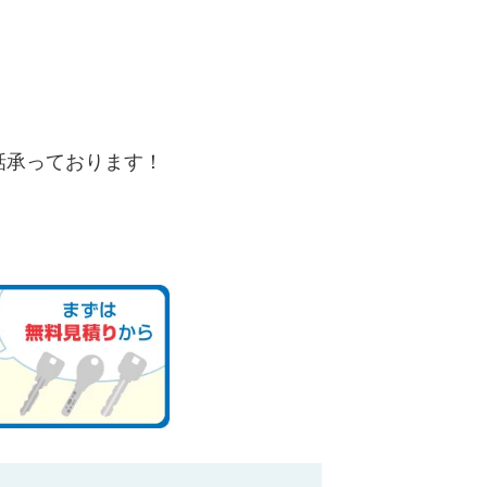
。
話承っております！