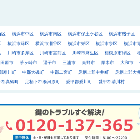
西区
横浜市中区
横浜市南区
横浜市保土ケ谷区
横浜市磯子区
区
横浜市緑区
横浜市瀬谷区
横浜市栄区
横浜市泉区
横浜市
区
川崎市多摩区
川崎市宮前区
川崎市麻生区
相模原市緑区
小田原市
茅ヶ崎市
逗子市
三浦市
秦野市
厚木市
大和市
郡寒川町
中郡大磯町
中郡二宮町
足柄上郡中井町
足柄上郡大
下郡真鶴町
足柄下郡湯河原町
愛甲郡愛川町
愛甲郡清川村