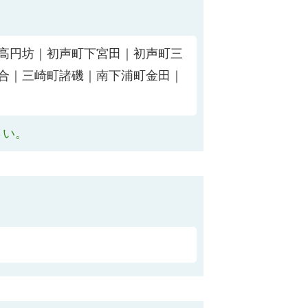
高円坊｜初声町下宮田｜初声町三
合｜三崎町諸磯｜南下浦町金田｜
さい。