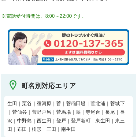
※電話受付時間は、8:00～22:00です。
町名別対応エリア
生田｜栗谷｜宿河原｜菅｜菅稲田堤｜菅北浦｜菅城下
｜菅仙谷｜菅野戸呂｜菅馬場｜堰｜寺尾台｜長尾｜長
沢｜中野島｜西生田｜登戸｜登戸新町｜東生田｜東三
田｜布田｜枡形｜三田｜南生田