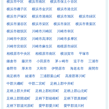
横浜市中区
横浜市南区
横浜市保土ケ谷区
横浜市磯子区
横浜市金沢区
横浜市港北区
横浜市戸塚区
横浜市港南区
横浜市旭区
横浜市緑区
横浜市瀬谷区
横浜市栄区
横浜市泉区
横浜市青葉区
横浜市都筑区
川崎市川崎区
川崎市幸区
川崎市中原区
川崎市高津区
川崎市多摩区
川崎市宮前区
川崎市麻生区
相模原市緑区
相模原市中央区
相模原市南区
横須賀市
平塚市
鎌倉市
藤沢市
小田原市
茅ヶ崎市
逗子市
三浦市
秦野市
厚木市
大和市
伊勢原市
海老名市
座間市
南足柄市
綾瀬市
三浦郡葉山町
高座郡寒川町
中郡大磯町
中郡二宮町
足柄上郡中井町
足柄上郡大井町
足柄上郡松田町
足柄上郡山北町
足柄上郡開成町
足柄下郡箱根町
足柄下郡真鶴町
足柄下郡湯河原町
愛甲郡愛川町
愛甲郡清川村