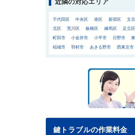
近隣の対応エリア
千代田区
中央区
港区
新宿区
文
北区
荒川区
板橋区
練馬区
足立
町田市
小金井市
小平市
日野市
稲城市
羽村市
あきる野市
西東京市
鍵トラブルの作業料金