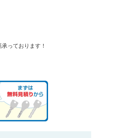
。
話承っております！