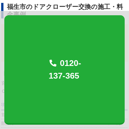
福生市のドアクローザー交換の施工・料
金事例
ドアクローザー交換の料金目安：3.5～4.2万円
※料金を保証するものではございません。
※正確なご料金は、無料現場見積りにてご案内しており
ます。
0120-
137-365
【狛江市】ドアクローザーの交換
玄関のドアが閉まらないとのことで、ドアクローザーをＲＹ
ＯＢＩ社製品に交換致しました。
項目内容
料金（8%税込）
玄関交換 ドアクローザー
16,200円
部品代
16,200円