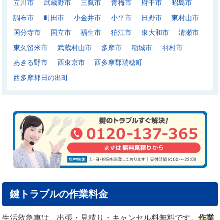
立川市
武蔵野市
三鷹市
青梅市
府中市
昭島市
調布市
町田市
小金井市
小平市
日野市
東村山市
国分寺市
国立市
福生市
狛江市
東大和市
清瀬市
東久留米市
武蔵村山市
多摩市
稲城市
羽村市
あきる野市
西東京市
西多摩郡瑞穂町
西多摩郡日の出町
鍵トラブルの作業料金
生活救急車は、出張・見積り・キャンセル料無料です。
作業