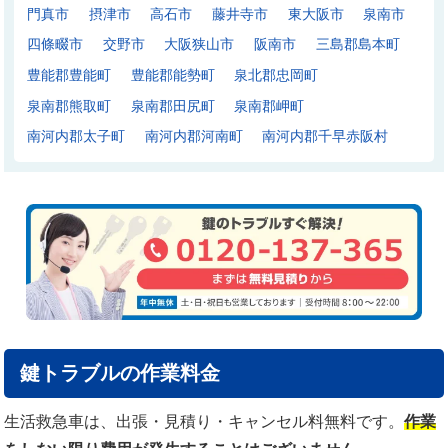
門真市
摂津市
高石市
藤井寺市
東大阪市
泉南市
四條畷市
交野市
大阪狭山市
阪南市
三島郡島本町
豊能郡豊能町
豊能郡能勢町
泉北郡忠岡町
泉南郡熊取町
泉南郡田尻町
泉南郡岬町
南河内郡太子町
南河内郡河南町
南河内郡千早赤阪村
鍵トラブルの作業料金
生活救急車は、出張・見積り・キャンセル料無料です。
作業