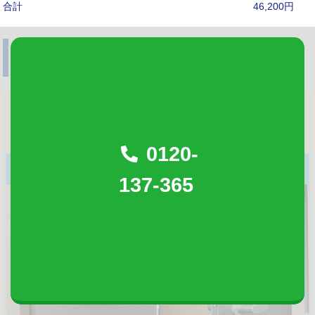
合計
46,200円
泉大津市 鍵紛失に伴う玄関解錠・鍵交
換
0120-
137-365