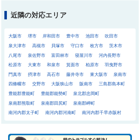
近隣の対応エリア
大阪市
堺市
岸和田市
豊中市
池田市
吹田市
泉大津市
高槻市
貝塚市
守口市
枚方市
茨木市
八尾市
泉佐野市
富田林市
寝屋川市
河内長野市
松原市
大東市
和泉市
箕面市
柏原市
羽曳野市
門真市
摂津市
高石市
藤井寺市
東大阪市
泉南市
四條畷市
交野市
大阪狭山市
阪南市
三島郡島本町
豊能郡豊能町
豊能郡能勢町
泉北郡忠岡町
泉南郡熊取町
泉南郡田尻町
泉南郡岬町
南河内郡太子町
南河内郡河南町
南河内郡千早赤阪村