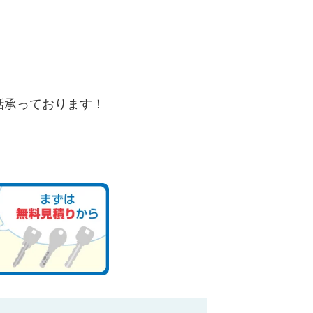
。
話承っております！