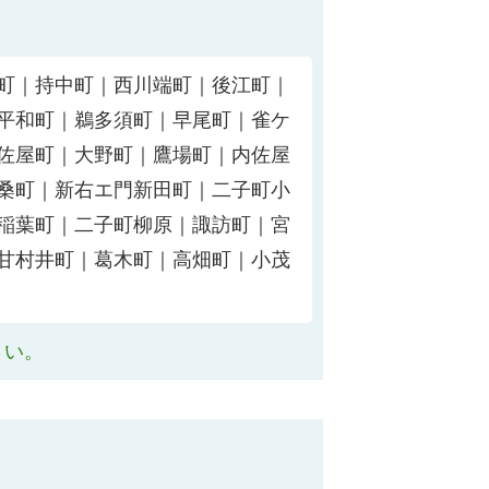
町｜持中町｜西川端町｜後江町｜
平和町｜鵜多須町｜早尾町｜雀ケ
佐屋町｜大野町｜鷹場町｜内佐屋
桑町｜新右エ門新田町｜二子町小
稲葉町｜二子町柳原｜諏訪町｜宮
甘村井町｜葛木町｜高畑町｜小茂
さい。